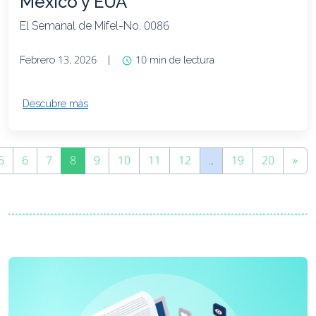
México y EUA
El Semanal de Mifel-No. 0086
Febrero 13, 2026
|
10 min de lectura
Descubre más
5
6
7
8
9
10
11
12
…
19
20
»