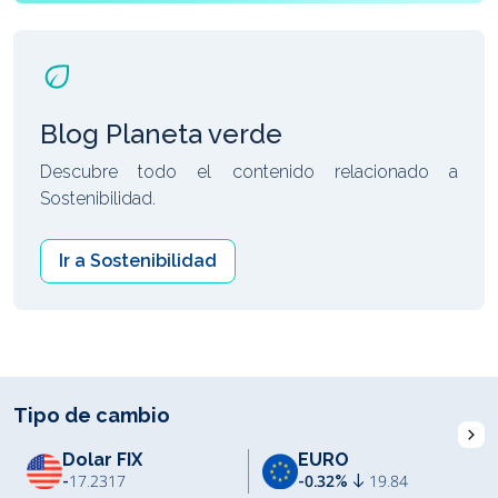
Blog Planeta verde
Descubre todo el contenido relacionado a
Sostenibilidad.
Ir a Sostenibilidad
Tipo de cambio
I
Dolar FIX
EURO
-
17.2317
-0.32%
19.84