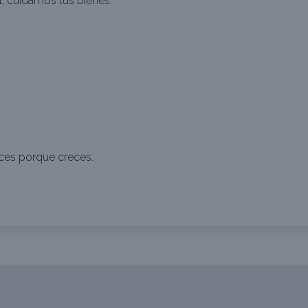
l, cuidamos tus bienes.
ces porque creces.