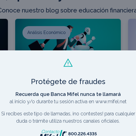
Conoce nuestro blog sobre educación financiera
Análisis Económico
Protégete de fraudes
Recuerda que Banca Mifel nunca te llamará
al inicio y/o durante tu sesión activa en www.mifel.net
Contenido para experto
Si recibes este tipo de llamadas, ¡no contestes! para cualquier
duda o trámite utiliza nuestros canales oficiales.
Tres de la Fed rompen filas
El Semanal de Mifel-No. 0108