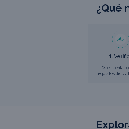
¿Qué n
1. Verifi
Que cuentas c
requisitos de cont
Explor