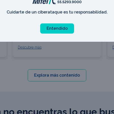
E
Cuidarte de un ciberataque es tu responsabilidad.
Entendido
Julio 31, 2026
|
10 min de lectura
J
Descubre más
Explora más contenido
 no encuentras lo que bu