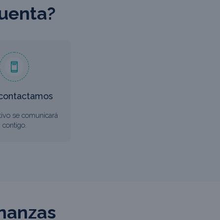
cuenta?
 contactamos
tivo se comunicará
contigo.
inanzas