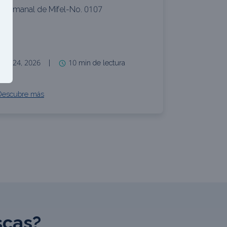
l Semanal de Mifel-No. 0107
ulio 24, 2026
|
10 min de lectura
Descubre más
scas?