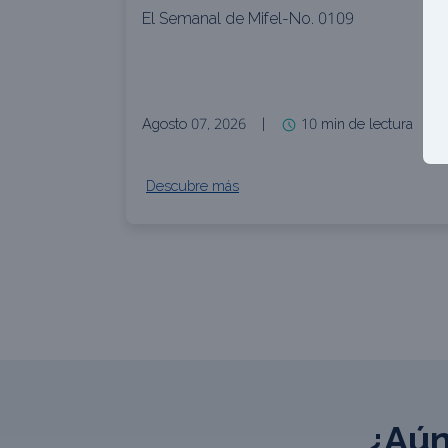
El Semanal de Mifel-No. 0109
Agosto 07, 2026
|
10 min de lectura
Descubre más
¿Aún