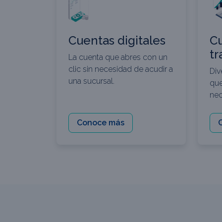
Cuentas digitales
C
tr
La cuenta que abres con un
clic sin necesidad de acudir a
Div
una sucursal.
que
nec
Conoce más