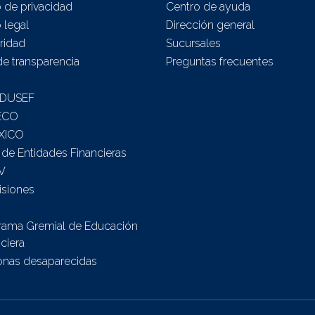
 de privacidad
Centro de ayuda
 legal
Dirección general
ridad
Sucursales
de transparencia
Preguntas frecuentes
DUSEF
ECO
XICO
 de Entidades Financieras
V
siones
rama Gremial de Educación
ciera
onas desaparecidas