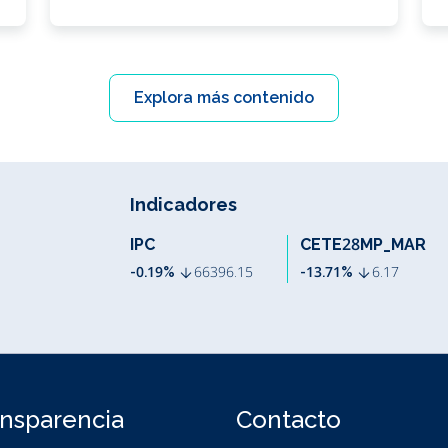
Explora más contenido
Indicadores
IPC
CETE28MP_MAR
8%
64.65
-0.19%
66396.15
-13.71%
6.17
ansparencia
Contacto