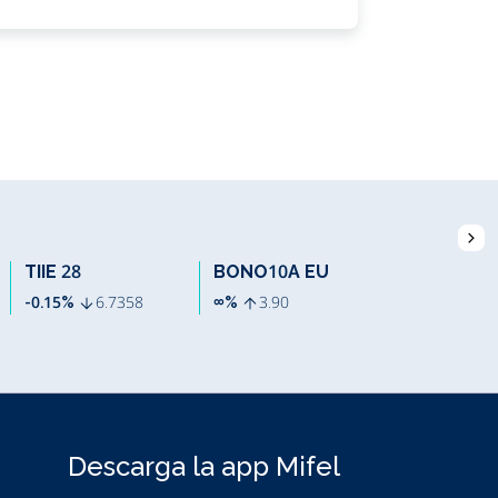
TIIE 28
BONO10A EU
BRENT
-0.15%
6.7358
∞%
3.90
-0.59%
67.
Descarga la app Mifel