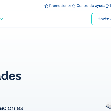
Promociones
Centro de ayuda
E
Hazte 
ades
mación es