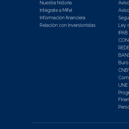
Nuestra historia
Aviso
Intégrate a Mifel
Aviso
Información financiera
Segu
Relación con inversionistas
Ley 
IPAB
CON
RED
BAN
Buró
CNB
Comi
UNE
Prog
Finan
Pers