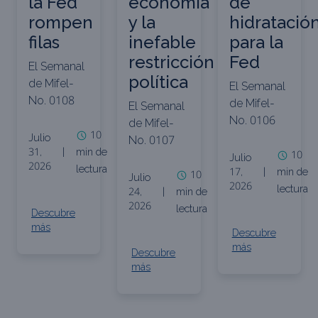
la Fed
economía
de
rompen
y la
hidratació
filas
inefable
para la
restricción
Fed
El Semanal
política
de Mifel-
El Semanal
No. 0108
de Mifel-
El Semanal
No. 0106
de Mifel-
10
Julio
No. 0107
31,
|
min de
10
Julio
2026
lectura
17,
|
min de
10
Julio
2026
lectura
24,
|
min de
2026
lectura
Descubre
más
Descubre
más
Descubre
más