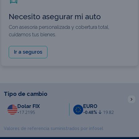
Necesito asegurar mi auto
Con asesoría personalizada y cobertura total,
cuidamos tus bienes.
Ir a seguros
Tipo de cambio
I
Dolar FIX
EURO
-
17.2195
-0.48%
19.82
Valores de referencia suministrados por infosel