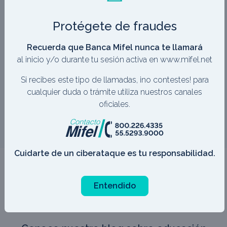
Protégete de fraudes
Recuerda que Banca Mifel nunca te llamará
al inicio y/o durante tu sesión activa en www.mifel.net
3. Te contactamos
Si recibes este tipo de llamadas, ¡no contestes! para
Un ejecutivo se comunicará contigo.
cualquier duda o trámite utiliza nuestros canales
oficiales.
Cuidarte de un ciberataque es tu responsabilidad.
Explora, aprende y
Entendido
domina tus finanzas