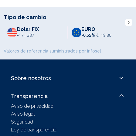
Tipo de cambio
I
Dolar FIX
EURO
-
17.1387
-0.55%
19.80
Valores de referencia suministrados por infosel
Sobre nosotros
Transparencia
Aviso de privacidad
Aviso legal
Seguridad
Ley de transparencia