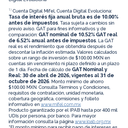
1)
Cuenta Digital Mifel, Cuenta Digital Evoluciona:
Tasa de interés fija anual bruta es de 10.00%
antes de impuestos
. Tasa sujeta a cambios sin
previo aviso. GAT para fines informativos y de
GAT nominal de 10.52% GAT real
comparación:
de 6.52% anual antes de impuestos
. La GAT
real es el rendimiento que obtendría después de
descontar la inflación estimada. Valores calculados
sobre un rango de inversión de $100.00 MXN en
cuentas sin vencimiento ni plazo definido a un plazo
GAT Nominal y
de 1 día. Fecha de cálculo de
Real: 30 de abril de 2026, vigentes al 31 de
octubre de 2026
. Monto mínimo de ahorro
$100.00 MXN. Consulta Términos y Condiciones,
requisitos de contratación, unidad monetaria,
cobertura geográfica, comisiones y folleto
informativo en
www.mifel.com.mx
Producto garantizado por el IPAB hasta por 400 mil
UDIs por persona, por banco. Para mayor
información consulta la página
www.ipab.org.mx
*El monto mínimo para recibir pago de intereses es