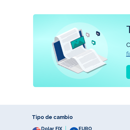
f
Tipo de cambio
SOFR1M
Dolar FIX
EURO
WTI