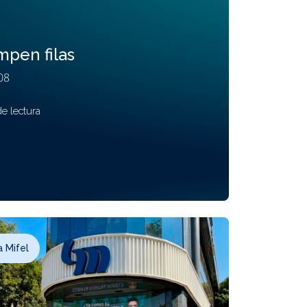
mpen filas
08
de lectura
 Mifel