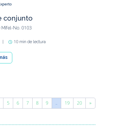
xperto
e conjunto
 Mifel-No. 0103
|
10 min de lectura
más
5
6
7
8
9
…
19
20
»