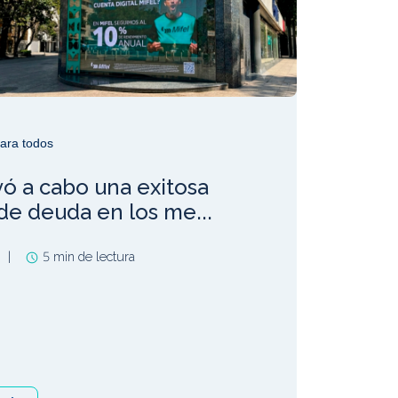
ara todos
vó a cabo una exitosa
de deuda en los me...
|
5 min de lectura