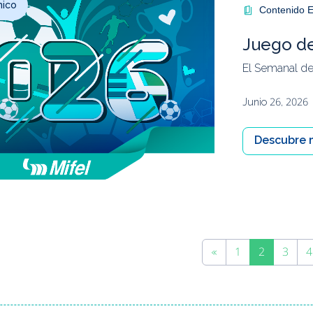
mico
Contenido E
Juego d
El Semanal de
Junio 26, 2026
Descubre 
«
1
2
3
4