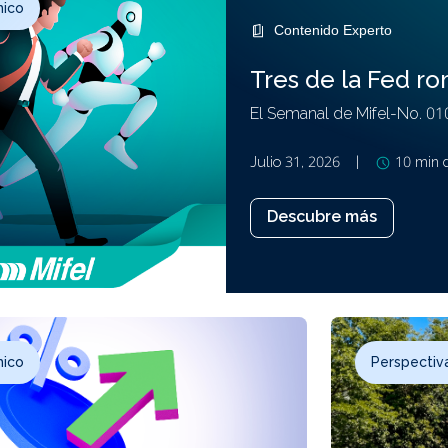
mico
Contenido Experto
Tres de la Fed ro
El Semanal de Mifel-No. 01
Julio 31, 2026
|
10 min 
Descubre más
mico
Perspectiva