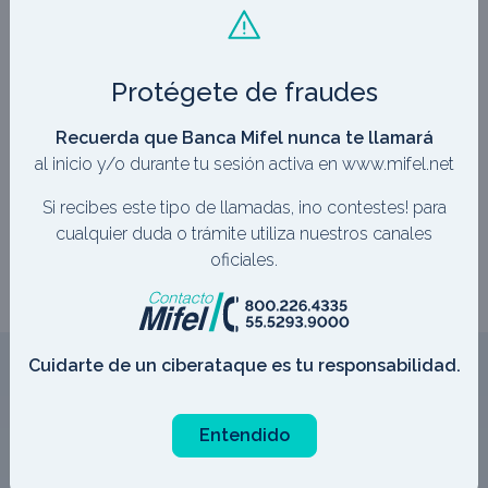
Protégete de fraudes
Recuerda que Banca Mifel nunca te llamará
al inicio y/o durante tu sesión activa en www.mifel.net
Si recibes este tipo de llamadas, ¡no contestes! para
cualquier duda o trámite utiliza nuestros canales
oficiales.
Cuidarte de un ciberataque es tu responsabilidad.
¿Aún no encuentras lo
Entendido
que buscas?