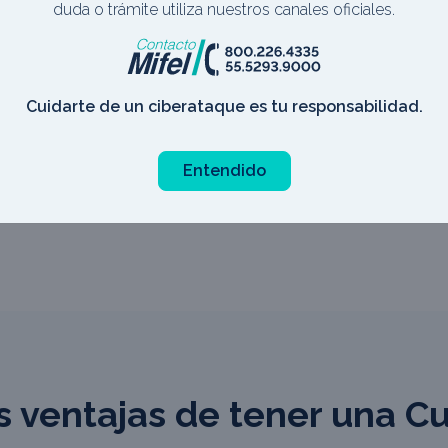
duda o trámite utiliza nuestros canales oficiales.
imo
Esta cuenta no paga
Banca Digital con 
intereses
24/7
Cuidarte de un ciberataque es tu responsabilidad.
Entendido
s ventajas de tener una Cu