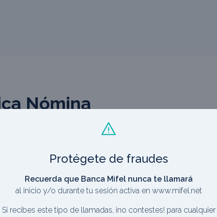
ica Nómina
e funciona, si eliges recibir aquí tu salario.
Protégete de fraudes
fácil y rápida
Recuerda que Banca Mifel nunca te llamará
sin comisiones
al inicio y/o durante tu sesión activa en www.mifel.net
o Mifel
Si recibes este tipo de llamadas, ¡no contestes! para cualquier