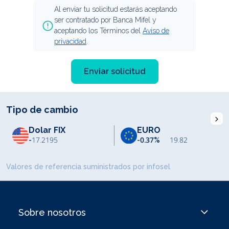
Al enviar tu solicitud estarás aceptando
ser contratado por Banca Mifel y
aceptando los Términos del
Aviso de
privacidad
.
Enviar solicitud
Tipo de cambio
I
Dolar FIX
EURO
-
17.2195
-0.37%
19.82
Valores de referencia suministrados por infosel
Sobre nosotros