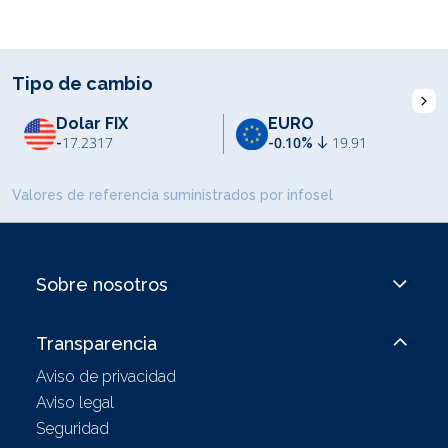
Tipo de cambio
I
Dolar FIX
EURO
-
17.2317
-0.10%
19.91
Valores de referencia suministrados por infosel
Sobre nosotros
Transparencia
Aviso de privacidad
Aviso legal
Seguridad