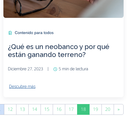
Contenido para todos
¿Qué es un neobanco y por qué
están ganando terreno?
Diciembre 27, 2023
|
5 min de lectura
Descubre más
…
12
13
14
15
16
17
18
19
20
»